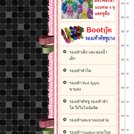
บู๊ต
รองเท้าเด็ก แตะฟองน้ำ
เด็ก
รองเท้าหัวโต
รองเท้า Red Apple
ขายส่ง
รองเท้าคัชชู รองเท้าหัว
โต ใส่ในไลน์ผลิต
รองเท้าแตะยางแบบสวม
รองเท้า Gambol แกมโบล