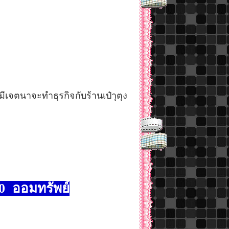
ีเจตนาจะทำธุรกิจกับร้านเป๋าุตุง
7-0 ออมทรัพย์