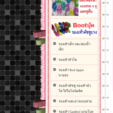
บู๊ต
รองเท้าเด็ก แตะฟองน้ำ
เด็ก
รองเท้าหัวโต
รองเท้า Red Apple
ขายส่ง
รองเท้าคัชชู รองเท้าหัว
โต ใส่ในไลน์ผลิต
รองเท้าแตะยางแบบสวม
รองเท้า Gambol แกมโบล